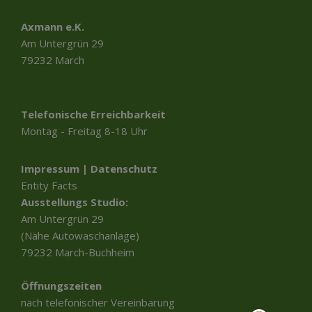
Axmann e.K.
Am Untergrün 29
79232 March
Telefonische Erreichbarkeit
Montag - Freitag 8-18 Uhr
Impressum
|
Datenschutz
Entity Facts
Ausstellungs Studio:
Kundenbewertungen und Erfahrungen zu
axmann e.K.
Am Untergrün 29
(Nähe Autowaschanlage)
SEHR GUT
%
99
79232 March-Buchheim
Empfehlungen auf
ProvenExpert.com
5,00
/
4,82
Öffnungszeiten
nach telefonischer Vereinbarung