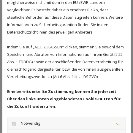
Sardellen, Petersilie, eingeweichte Weckle und
möglicherweise nicht mit dem in den EU-/EWR-Ländern
Knoblauch in eine Schüssel geben und gut mischen
vergleichbar. Es besteht daher ein erhöhtes Risiko, dass
Salz und Pfeffer aus der Mühle dazugeben. Daraus
staatliche Behörden auf diese Daten zugreifen können. Weitere
Klopse in gewünschter Größe formen.
Informationen zu Sicherheitsgarantien finden Sie in den
Datenschutzrichtlinien des jeweiligen Anbieters.
In einem Topf die Fleischbrühe aufkochen, Kapern
und Sahne hinzufügen, dann die geformten Klopse
Indem Sie auf „ALLE ZULASSEN" klicken, stimmen Sie sowohl dem
dazu geben und ca. 10 – 15 min. je nach Größe, bei
Speichern und Abrufen von Informationen auf Ihrem Gerät (§ 25
geringer Hitze garziehen lassen.
Abs. 1 TDDDG) sowie der anschließenden Datenverarbeitung für
die nachfolgend dargestellten bzw. die von Ihnen ausgewählten
In einem weiteren Topf Wasser aufstellen und die
Verarbeitungszwecke zu (Art 6 Abs. 1 lit. a. DSGVO).
Salzkartoffel kochen.
Klopse aus der Brühe herausnehmen, die Sauce mit
Eine bereits erteilte Zustimmung können Sie jederzeit
Salz und Pfeffer aus der Mühle abschmecken und mit
über den links unten eingeblendeten Cookie-Button für
Saucenbinder etwas binden, die Klopse wieder in die
die Zukunft widerrufen.
Brühe geben und erwärmen.
Notwendig
Auf vorgewärmten Tellern, Kartoffel mit den Klopsen