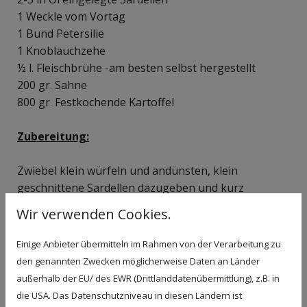
1 Weckle vom Vortag
1 Bund Petersilie
1 Knoblauchzehe
½ l. Fleischbrühe -am besten selbst hergestellt
200 gr. Sahne
800 gr. Festkochende Kartoffel
Zubereitung:
Zwiebel klein würfeln und andünsten, klein
geschnittene Sardellen dazugeben und kurz
mitdünsten, ebenso die klein geschnittene Petersilie
Wir verwenden Cookies.
und den Knoblauch.
Weckle klein schneiden und in etwas angewärmter
Einige Anbieter übermitteln im Rahmen von der Verarbeitung zu
Milch einweichen.
den genannten Zwecken möglicherweise Daten an Länder
außerhalb der EU/ des EWR (Drittlanddatenübermittlung), z.B. in
Das Hackfleisch mit den Eiern, Zwiebel, Kapern,
die USA. Das Datenschutzniveau in diesen Ländern ist