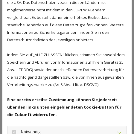
spürbaren Unterschied.
die USA. Das Datenschutzniveau in diesen Ländern ist
möglicherweise nicht mit dem in den EU-/EWR-Ländern
Welche Materialien transportieren Wärme
vergleichbar. Es besteht daher ein erhöhtes Risiko, dass
besonders gut?
staatliche Behörden auf diese Daten zugreifen können. Weitere
Holz ist nach wie vor ein Stimmungsmacher. Doch
Informationen zu Sicherheitsgarantien finden Sie in den
auch matte Lackfronten, strukturiertes Glas oder
Datenschutzrichtlinien des jeweiligen Anbieters.
gebürstete Metalle wirken zuhause. Sie schaffen
Tiefe und laden den Raum emotional auf. Viele
Indem Sie auf „ALLE ZULASSEN" klicken, stimmen Sie sowohl dem
Küchenbesitzer sind überrascht, wie stark ein
Speichern und Abrufen von Informationen auf Ihrem Gerät (§ 25
Austausch kleiner Elemente – wie Armaturen oder
Abs. 1 TDDDG) sowie der anschließenden Datenverarbeitung für
Frontenleisten – wirkt.
die nachfolgend dargestellten bzw. die von Ihnen ausgewählten
Verarbeitungszwecke zu (Art 6 Abs. 1 lit. a. DSGVO).
Welche Farben passen zur Adventszeit – ohne
„Kitsch“?
Eine bereits erteilte Zustimmung können Sie jederzeit
über den links unten eingeblendeten Cookie-Button für
Besonders harmonisch wirken Naturfarben:
die Zukunft widerrufen.
warmes Creme,
dunkle Grüntöne,
Holznouancen
Notwendig