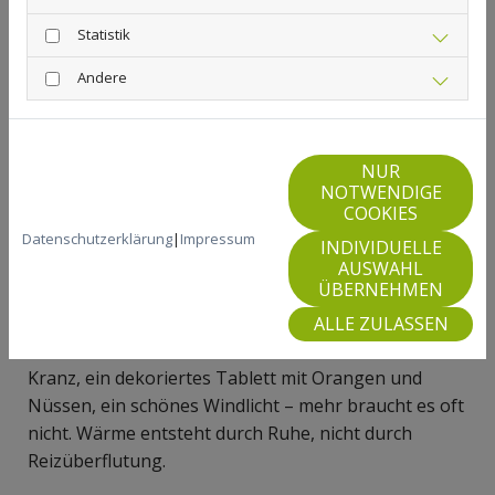
oder Messingdetails.
Statistik
Andere
Diese Töne verbinden Winter, festliche Stimmung
und Zurückhaltung. Sie passen für die Adventszeit,
wirken aber auch darüber hinaus zeitlos. Neue
NUR
Küchenfronten oder eine Arbeitsplatte im warmen
NOTWENDIGE
Ton können diese Wirkung dauerhaft verankern.
COOKIES
Datenschutzerklärung
|
Impressum
INDIVIDUELLE
Warum „weniger, aber besser“ gerade jetzt so
AUSWAHL
wertvoll ist
ÜBERNEHMEN
Adventsstimmung entsteht nicht durch Fülle,
ALLE ZULASSEN
sondern durch bewusste Auswahl. Ein schlichter
Kranz, ein dekoriertes Tablett mit Orangen und
Nüssen, ein schönes Windlicht – mehr braucht es oft
nicht. Wärme entsteht durch Ruhe, nicht durch
Reizüberflutung.