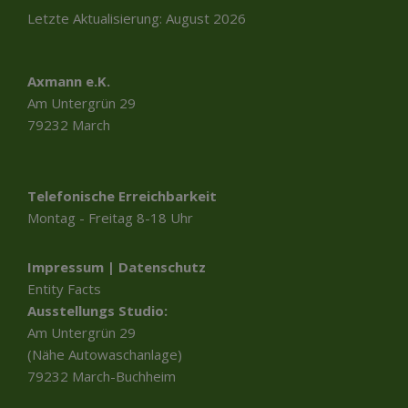
Letzte Aktualisierung: August 2026
Axmann e.K.
Am Untergrün 29
79232 March
Telefonische Erreichbarkeit
Montag - Freitag 8-18 Uhr
Impressum
|
Datenschutz
Entity Facts
Ausstellungs Studio:
Kundenbewertungen und Erfahrungen zu
axmann e.K.
Am Untergrün 29
(Nähe Autowaschanlage)
SEHR GUT
%
99
79232 March-Buchheim
Empfehlungen auf
ProvenExpert.com