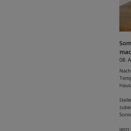
Som
mac
08. 
Nach
Tempe
Haus
Stell
zuber
Sonn
Jetzt