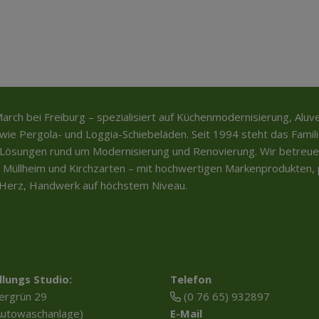
March bei Freiburg – spezialisiert auf Küchenmodernisierung, Alu
ie Pergola- und Loggia-Schiebeläden. Seit 1994 steht das Famil
ösungen rund um Modernisierung und Renovierung. Wir betreu
 Müllheim und Kirchzarten – mit hochwertigen Markenprodukten, p
t Herz, Handwerk auf höchstem Niveau.
llungs Studio:
Telefon
ergrün 29
(0 76 65) 932897
Autowaschanlage)
E-Mail