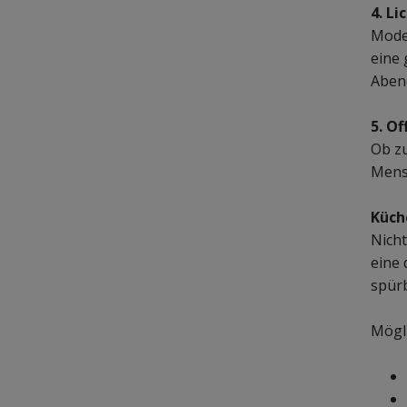
4. Li
Mode
eine
Aben
5. O
Ob zu
Mens
Küch
Nicht
eine
spür
Mögl