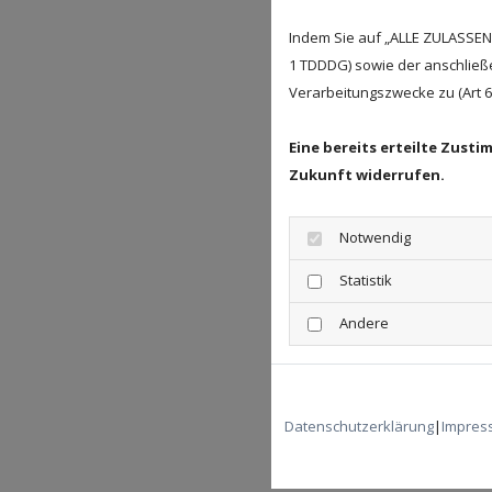
Wie 
Indem Sie auf „ALLE ZULASSEN"
1 TDDDG) sowie der anschließ
Eine
Verarbeitungszwecke zu (Art 6 A
Durc
verwa
Eine bereits erteilte Zust
Zukunft widerrufen.
1. H
Moder
die 
Notwendig
Statistik
2. N
Oberf
Andere
Toma
3. M
Mit 
Datenschutzerklärung
|
Impres
alles