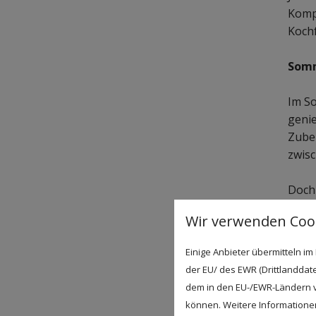
Kompl
Kochf
Somm
Im S
genie
Zuber
zwis
Doch 
Wir verwenden Cook
Einige Anbieter übermitteln 
der EU/ des EWR (Drittlanddate
dem in den EU-/EWR-Ländern ve
können. Weitere Informationen 