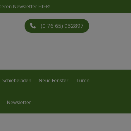
seren Newsletter
HIER
!
(0 76 65) 932897
-Schiebeläden
Neue Fenster
Türen
Newsletter