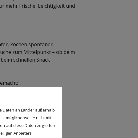
 mehr Frische, Leichtigkeit und
ter, kochen spontaner,
 Küche zum Mittelpunkt – ob beim
r beim schnellen Snack
gemacht:
Hitzegefühl.
ersprudler.
se Daten an Länder außerhalb
 zu.
ist möglicherweise nicht mit
Sonne scheint.
den auf diese Daten zugreifen
eiligen Anbieters.