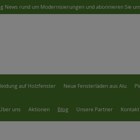
ßig News rund um Modernisierungen und abonnieren Sie un
leidung auf Holzfenster
Neue Fensterläden aus Alu
PV
Über uns
Aktionen
Blog
Unsere Partner
Kontakt