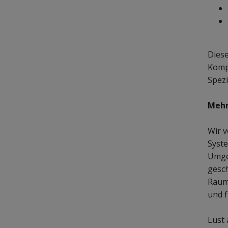
Dies
Kompl
Spezi
Mehr
Wir v
Syste
Umgeb
gesch
Raum
und f
Lust 