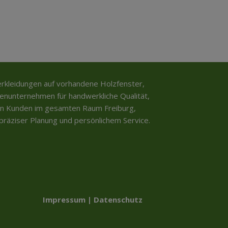
verkleidungen auf vorhandene Holzfenster,
ienunternehmen für handwerkliche Qualität,
en Kunden im gesamten Raum Freiburg,
räziser Planung und persönlichem Service.
Kundenbewertungen und Erfahrungen zu
axmann e.K.
%
99
SEHR GUT
Impressum
|
Datenschutz
Empfehlungen auf
ProvenExpert.com
5,00
/
4,82