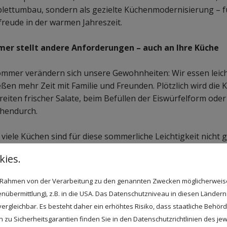
ettumbau, sondern als gezielte Küchenmodernisierung – für
reude in der warmen Jahreszeit.
er stellt andere Anforderungen – auch an Ihre Küche
ommer verändern sich unsere Gewohnheiten: Wir essen leich
ßen mehr Zeit mit Familie und Freunden. Plötzlich wird die
eiten frischer Salate, beim Befüllen der Eiswürfelform ode
chendurch.
viele Küchen sind für diese sommerliche Leichtigkeit nicht 
ies.
Dunkle Fronten und schwere Materialien
verstärken das 
Kaum Stauraum
für saisonale Geräte wie Mixer oder Wass
im Rahmen von der Verarbeitung zu den genannten Zwecken möglicherwei
Beengte Arbeitsflächen
lassen kein entspanntes Arbeiten
nübermittlung), z.B. in die USA. Das Datenschutzniveau in diesen Ländern 
Wenig Licht
dämpft die Atmosphäre – obwohl draußen die 
rgleichbar. Es besteht daher ein erhöhtes Risiko, dass staatliche Behör
zu Sicherheitsgarantien finden Sie in den Datenschutzrichtlinien des jew