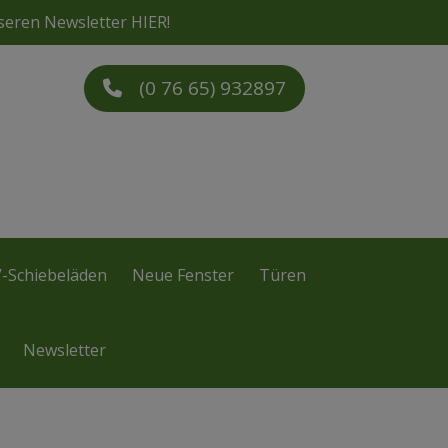
seren Newsletter
HIER
!
(0 76 65) 932897
-Schiebeläden
Neue Fenster
Türen
Newsletter