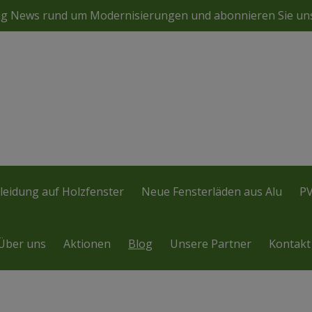
ßig News rund um Modernisierungen und abonnieren Sie un
leidung auf Holzfenster
Neue Fensterläden aus Alu
PV
Über uns
Aktionen
Blog
Unsere Partner
Kontakt