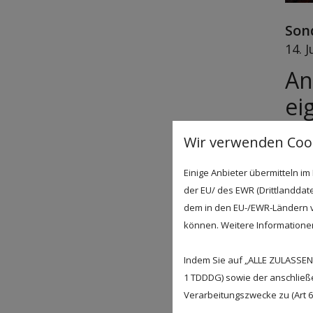
Son
14. 
An
ei
So
Wir verwenden Cook
Einige Anbieter übermitteln 
der EU/ des EWR (Drittlanddate
Bei A
dem in den EU-/EWR-Ländern ve
der 
können. Weitere Informationen 
Nenn
Indem Sie auf „ALLE ZULASSEN"
1 TDDDG) sowie der anschließ
Verarbeitungszwecke zu (Art 6 A