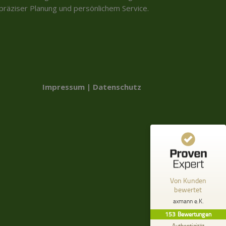
räziser Planung und persönlichem Service.
Kundenbewertungen und Erfahrungen zu
axmann e.K.
%
99
SEHR GUT
Impressum
|
Datenschutz
Empfehlungen auf
ProvenExpert.com
5,00
/
4,82
11
142
2
Bewertungen von
Bewertungen auf
anderen Quellen
ProvenExpert.com
Blick aufs ProvenExpert-Profil werfen
Von Kunden
bewertet
H.
4,80
axmann e.K.
Die Montage war perfekt.
153
Bewertungen
Authentizität