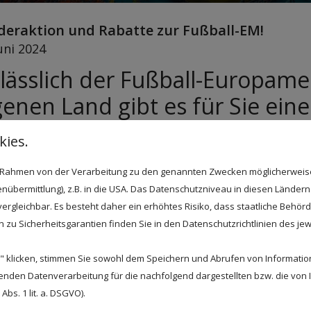
deraktion und Rabatte zur Fußball-EM!
Juni 2024
lässlich der Fußball-Europame
genen Land gibt es für Sie eine 
nderaktion:
ies.
im Rahmen von der Verarbeitung zu den genannten Zwecken möglicherwei
nübermittlung), z.B. in die USA. Das Datenschutzniveau in diesen Ländern 
uftragserteilung bis zum 16.08.2024 erhalten Sie für jedes
rgleichbar. Es besteht daher ein erhöhtes Risiko, dass staatliche Behör
Fußball-EM einen
Nachlass von 2%
!
zu Sicherheitsgarantien finden Sie in den Datenschutzrichtlinien des jew
en Sie uns dafür einfach das Codewort “FUSSBALL”!
 klicken, stimmen Sie sowohl dem Speichern und Abrufen von Information
enden Datenverarbeitung für die nachfolgend dargestellten bzw. die von
bs. 1 lit. a. DSGVO).