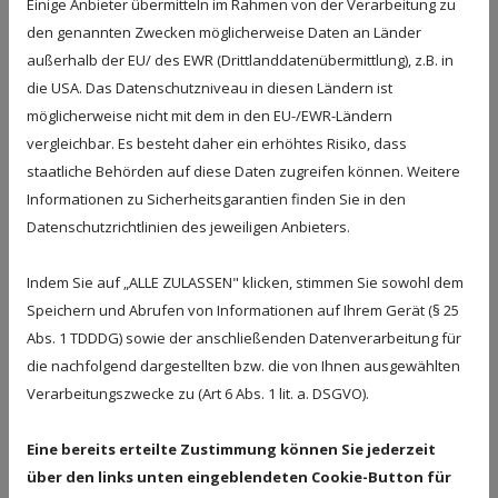
Einige Anbieter übermitteln im Rahmen von der Verarbeitung zu
entwickelten sich in dieser Zeit viele Grundlagen der
den genannten Zwecken möglicherweise Daten an Länder
europäischen Küche, die wir heute noch schätzen.
außerhalb der EU/ des EWR (Drittlanddatenübermittlung), z.B. in
die USA. Das Datenschutzniveau in diesen Ländern ist
Renaissance und Barock: Kochen wird zur Kunst
möglicherweise nicht mit dem in den EU-/EWR-Ländern
vergleichbar. Es besteht daher ein erhöhtes Risiko, dass
Mit der Renaissance blühte auch die Kochkunst auf.
staatliche Behörden auf diese Daten zugreifen können. Weitere
Die Küchen der Adelshäuser wurden zu wahren
Informationen zu Sicherheitsgarantien finden Sie in den
Kunsttempeln, in denen französische und
Datenschutzrichtlinien des jeweiligen Anbieters.
italienische Köche um die Gunst ihrer Herren
wetteiferten. Erstmals entstanden Küchen, die nicht
Indem Sie auf „ALLE ZULASSEN" klicken, stimmen Sie sowohl dem
nur funktional, sondern auch ästhetisch
Speichern und Abrufen von Informationen auf Ihrem Gerät (§ 25
ansprechend waren. Kupfertöpfe, kunstvolle
Abs. 1 TDDDG) sowie der anschließenden Datenverarbeitung für
Porzellangeschirre und erste Gewürzschränke
die nachfolgend dargestellten bzw. die von Ihnen ausgewählten
hielten Einzug.
Verarbeitungszwecke zu (Art 6 Abs. 1 lit. a. DSGVO).
Die industrielle Revolution: Der große Wandel
Eine bereits erteilte Zustimmung können Sie jederzeit
über den links unten eingeblendeten Cookie-Button für
Das 19. Jahrhundert brachte die wohl größte